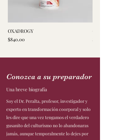
OXADROGY
OSTARINE [SARMS]
Precio
Precio
$840.00
$840.00
Conozca a su preparador
Una breve biografía
Soy el Dr. Peralta, profesor, investigador y
experto en transformación coorporal y solo
les dire que una vez tengamos el verdadero
gusanito del culturismo no lo abandonaras
jamás, aunque temporalmente lo dejes por