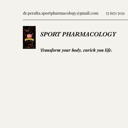
dr.peralta.sportpharmacology@gmail.com
55 6171 5031
SPORT PHARMACOLOGY
Transform your body, enrich you life.