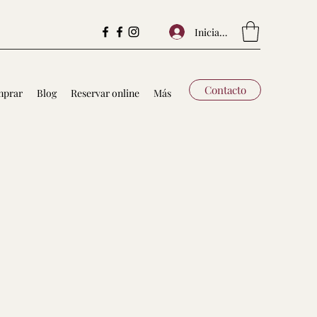
Iniciar sesión
Contacto
prar
Blog
Reservar online
Más