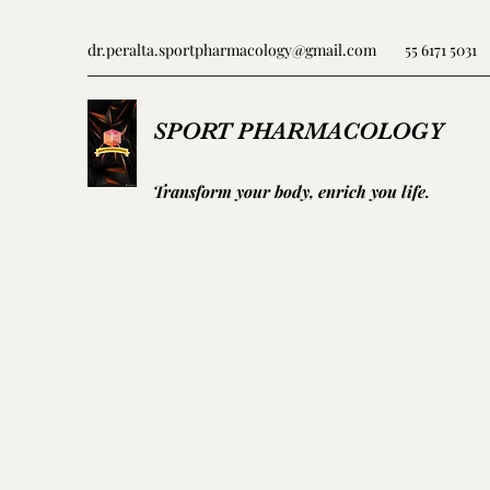
dr.peralta.sportpharmacology@gmail.com
55 6171 5031
SPORT PHARMACOLOGY
Transform your body, enrich you life.