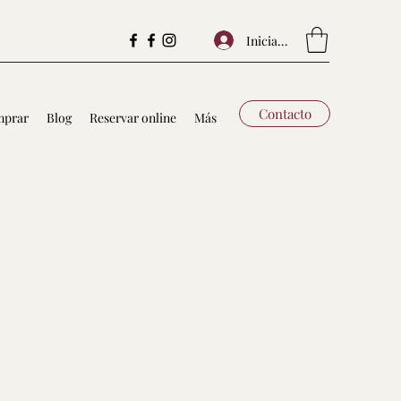
Iniciar sesión
Contacto
prar
Blog
Reservar online
Más