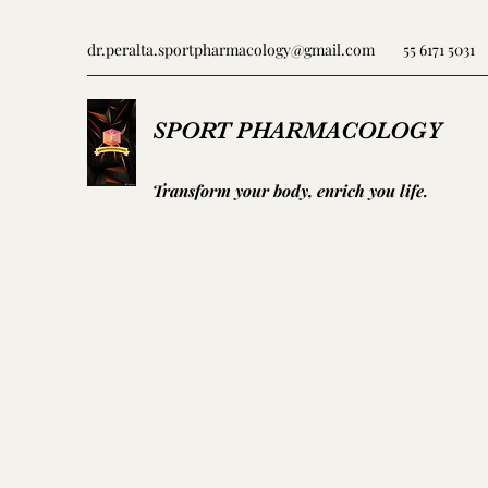
dr.peralta.sportpharmacology@gmail.com
55 6171 5031
SPORT PHARMACOLOGY
Transform your body, enrich you life.