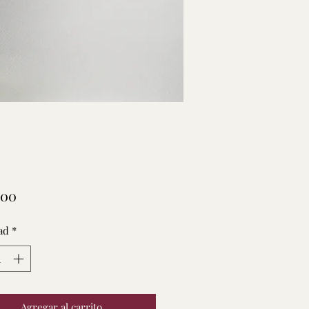
Precio
.00
ad
*
Agregar al carrito