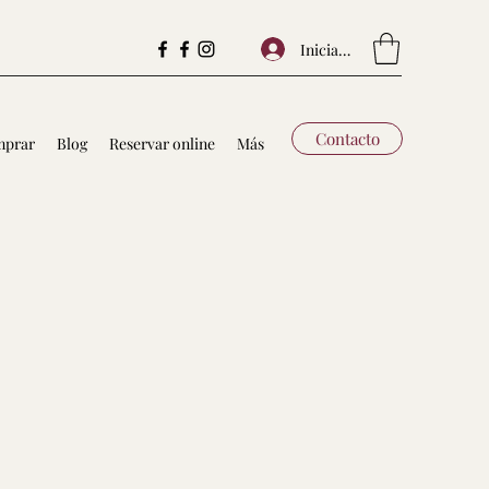
Iniciar sesión
Contacto
prar
Blog
Reservar online
Más