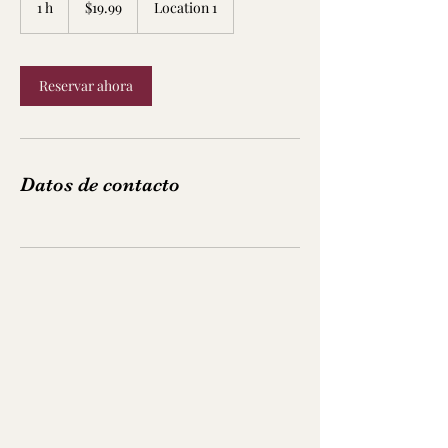
1 h
1
$19.99
Location 1
mexicanos
Reservar ahora
Datos de contacto